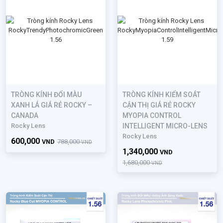
TRÒNG KÍNH ĐỔI MÀU
TRÒNG KÍNH KIỂM SOÁT
XANH LÁ GIÁ RẺ ROCKY –
CẬN THỊ GIÁ RẺ ROCKY
CANADA
MYOPIA CONTROL
Rocky Lens
INTELLIGENT MICRO-LENS
Rocky Lens
600,000
VND
788,000
VND
1,340,000
VND
1,680,000
VND