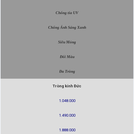
Chống tia UV
Chống Ánh Sáng Xanh
Siêu Mỏng
Đổi Màu
Đa Tròng
Tròng kính Đức
1.048.000
1.490.000
1.888.000