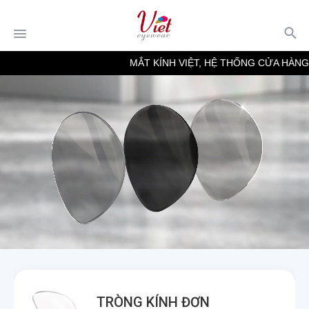
MẮT KÍNH VIỆT, HỆ THỐNG CỬA HÀNG MẮ
TRÒNG KÍNH ĐƠN