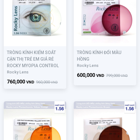
TRÒNG KÍNH KIỂM SOÁT
TRÒNG KÍNH ĐỔI MÀU
CẬN THỊ TRẺ EM GIÁ RẺ
HỒNG
ROCKY MYOPIA CONTROL
Rocky Lens
Rocky Lens
600,000
VND
799,000
VND
760,000
VND
960,000
VND