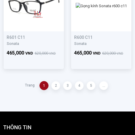
R601 C11
R600 C11
Sonata
Sonata
465,000
465,000
VND
620,000
VND
620,000
VND
VND
Trang
1
2
3
4
5
...
THÔNG TIN