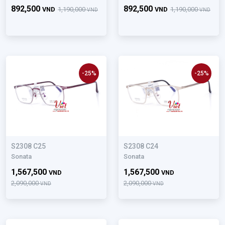
892,500
892,500
VND
1,190,000
VND
1,190,000
VND
VND
-25%
-25%
S2308 C25
S2308 C24
Sonata
Sonata
1,567,500
1,567,500
VND
VND
2,090,000
2,090,000
VND
VND