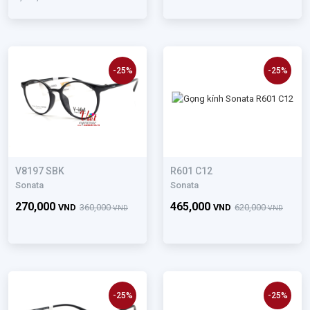
-25%
-25%
V8197 SBK
R601 C12
Sonata
Sonata
270,000
465,000
VND
360,000
VND
620,000
VND
VND
-25%
-25%