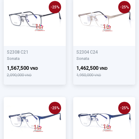
-25%
-25%
S2308 C21
S2304 C24
Sonata
Sonata
1,567,500
1,462,500
VND
VND
2,090,000
1,950,000
VND
VND
-25%
-25%