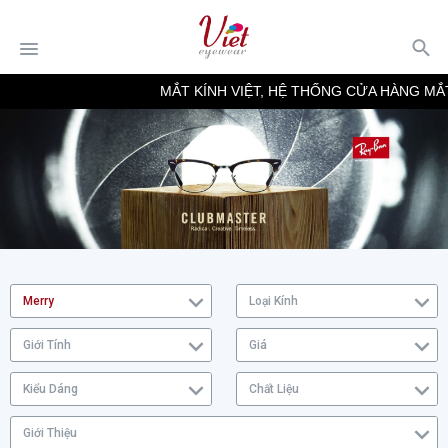
MẮT KÍNH VIỆT, HỆ THỐNG CỬA HÀNG MẮT 
Merry
Loại Kính
Giới Tính
Giá
Kiểu Dáng
Chất Liệu
Giới Thiệu