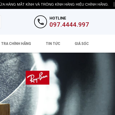
 MẮT KÍNH VÀ TRÒNG KÍNH HÀNG HIỆU CHÍNH HÃNG.
SHIP 
HOTLINE
097.4444.997
 TRA CHÍNH HÃNG
TIN TỨC
GIÁ SỐC