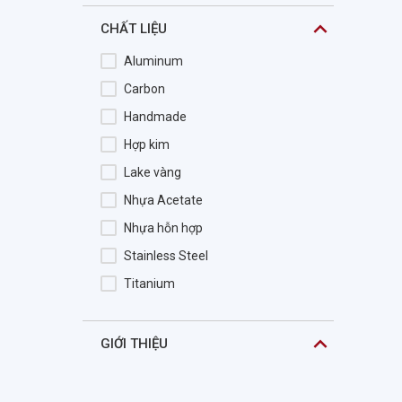
DXO
CHẤT LIỆU
ELCAMINO
Aluminum
Elements
Carbon
ELLE
Handmade
Emporio Armani
Hợp kim
Ermenegildo Zegna
Lake vàng
ESCADA
Nhựa Acetate
Esplendor
Nhựa hỗn hợp
Esprit
Stainless Steel
Esprit Kid
Titanium
Essentials
Essilor
GIỚI THIỆU
EVISU
Exfash