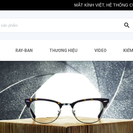
MẮT KÍNH VIỆT, HỆ THỐNG CỬA HÀNG
RAY-BAN
THƯƠNG HIỆU
VIDEO
KIỂM