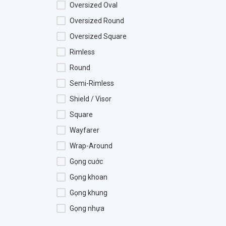
Challiol
Oversized Oval
Charmaine
Oversized Round
Charmant
Oversized Square
Charriol
Rimless
Chemi
Round
Chopard
Semi-Rimless
Christian Dior
Shield / Visor
Chrome Hearts
Square
COACH
Wayfarer
Dakota Smith
Wrap-Around
Diesel
Gọng cuớc
Diesny Kid
Gọng khoan
DODO
Gọng khung
Dolce & Gabbana
Gọng nhựa
DSquared2