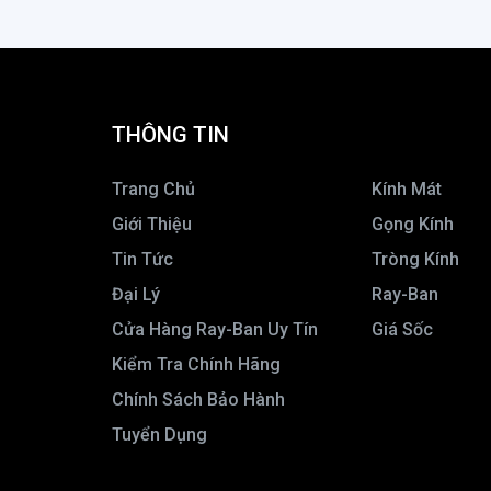
EXFASH Kid
FENDI
FERRARI SCUDERIA
FIO
THÔNG TIN
Flow Ego
FLYER
Trang Chủ
Kính Mát
Fortet
Giới Thiệu
Gọng Kính
FRED
Tin Tức
Tròng Kính
FURLA
Đại Lý
Ray-Ban
G.M Surne
Cửa Hàng Ray-Ban Uy Tín
Giá Sốc
GENTLE MONSTER
Kiểm Tra Chính Hãng
Giordano
Chính Sách Bảo Hành
Giorgio Armani
Tuyển Dụng
GiorgioFerri
Givenchy