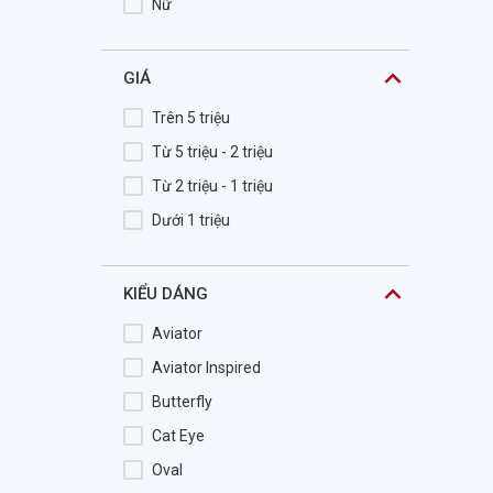
Nữ
Cala
Calvin Klein
GIÁ
CALVIN KLEIN JEANS
Trên 5 triệu
Camila
Từ 5 triệu - 2 triệu
CARACTERE
Từ 2 triệu - 1 triệu
Careermen
Dưới 1 triệu
Carl Zeiss
Carrera
KIỂU DÁNG
Cartelo
Cartier
Aviator
Catino
Aviator Inspired
Celebrity
Butterfly
CELINE DION
Cat Eye
CEO.V
Oval