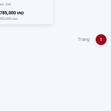
ui Jim
,785,000
VND
900,000
VND
Trang
1