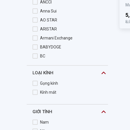
ANCCI
Ma
Anna Sui
5
AO STAR
8,
ARISTAR
Armani Exchange
BABYDOGE
BC
BeBe
LOẠI KÍNH
BENTLEY
Blake
Gọng kính
BOLON
Kính mát
BROMA
Burberry
GIỚI TÍNH
Butterfly
Nam
Bvlgari