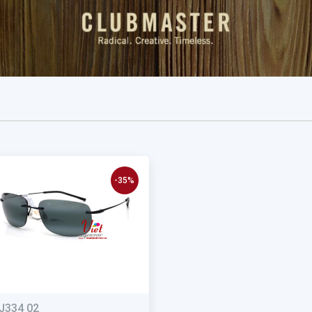
-35%
J334 02