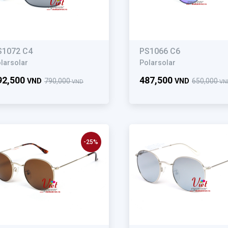
S1072 C4
PS1066 C6
larsolar
Polarsolar
92,500
487,500
VND
790,000
VND
650,000
VND
VN
-25%