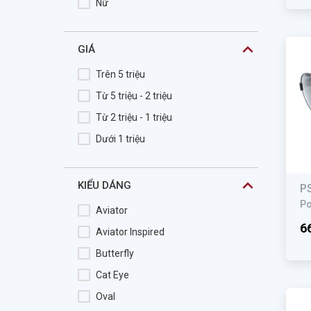
Nữ
Cala
Calvin Klein
GIÁ
CALVIN KLEIN JEANS
Trên 5 triệu
Camila
Từ 5 triệu - 2 triệu
CARACTERE
Từ 2 triệu - 1 triệu
Careermen
Dưới 1 triệu
Carl Zeiss
Carrera
KIỂU DÁNG
P
Cartelo
Po
Cartier
Aviator
6
Catino
Aviator Inspired
Celebrity
Butterfly
CELINE DION
Cat Eye
CEO.V
Oval