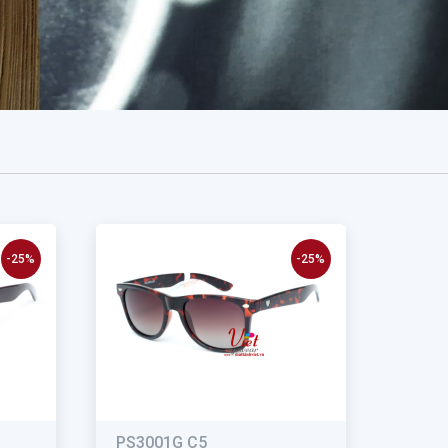
-25%
-25%
PS3001G C5