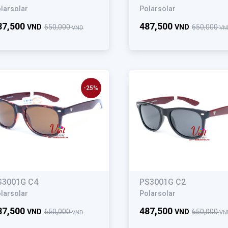
larsolar
Polarsolar
87,500
487,500
VND
650,000
VND
650,000
VND
VN
-25%
S3001G C4
PS3001G C2
larsolar
Polarsolar
87,500
487,500
VND
650,000
VND
650,000
VND
VN