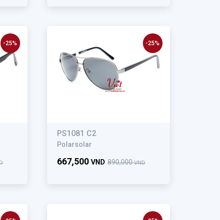
-25%
-25%
PS1081 C2
Polarsolar
667,500
VND
890,000
D
VND