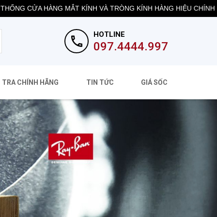
ỬA HÀNG MẮT KÍNH VÀ TRÒNG KÍNH HÀNG HIỆU CHÍNH HÃNG.
HOTLINE
097.4444.997
 TRA CHÍNH HÃNG
TIN TỨC
GIÁ SỐC