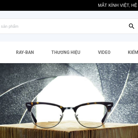
MẮT KÍNH VIỆT, HỆ THỐNG C
RAY-BAN
THƯƠNG HIỆU
VIDEO
KIỂM