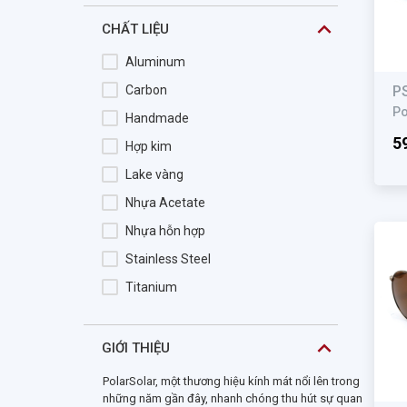
DXO
CHẤT LIỆU
ELCAMINO
Aluminum
Elements
Carbon
P
ELLE
Po
Handmade
Emporio Armani
5
Hợp kim
Ermenegildo Zegna
Lake vàng
ESCADA
Nhựa Acetate
Esplendor
Nhựa hỗn hợp
Esprit
Stainless Steel
Esprit Kid
Titanium
Essentials
Essilor
GIỚI THIỆU
EVISU
PolarSolar, một thương hiệu kính mát nổi lên trong
Exfash
những năm gần đây, nhanh chóng thu hút sự quan