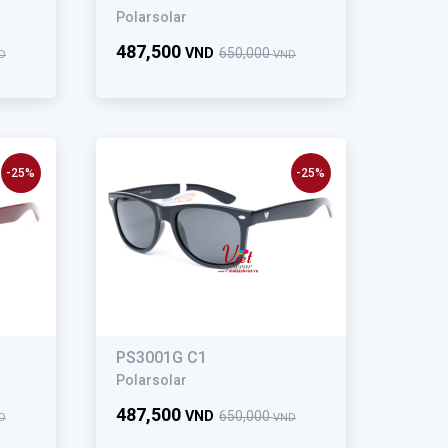
Polarsolar
487,500
VND
650,000
D
VND
-25%
-25%
PS3001G C1
Polarsolar
487,500
VND
650,000
D
VND