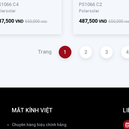
S1066 C4
PS1066 C2
larsolar
Polarsolar
87,500
487,500
VND
650,000
VND
650,000
VND
VN
Trang
1
2
3
4
MẮT KÍNH VIỆT
LI
Chuyên hàng hiệu chính hãng.