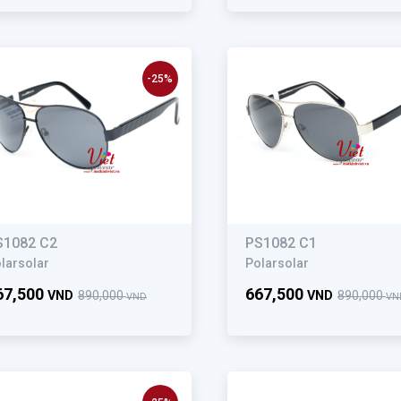
-25%
S1082 C2
PS1082 C1
larsolar
Polarsolar
67,500
667,500
VND
890,000
VND
890,000
VND
VN