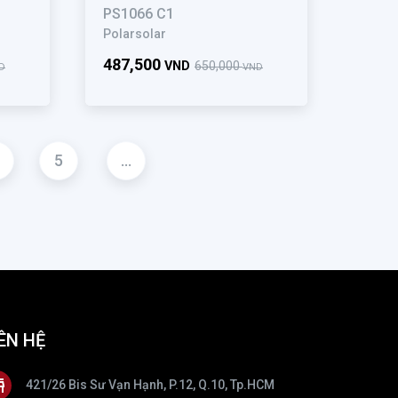
PS1066 C1
Polarsolar
487,500
VND
650,000
D
VND
5
...
ÊN HỆ
421/26 Bis Sư Vạn Hạnh, P.12, Q.10, Tp.HCM