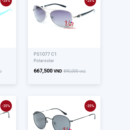
-25%
-25%
PS1077 C1
Polarsolar
667,500
VND
890,000
D
VND
-25%
-25%