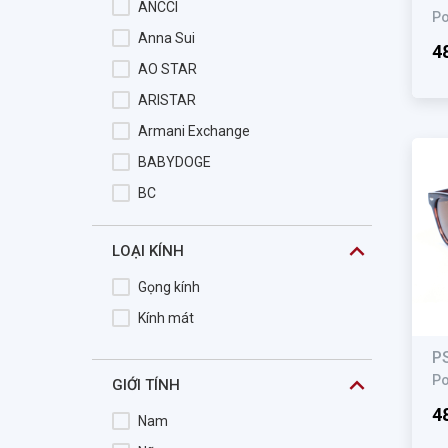
ANCCI
Po
Anna Sui
4
AO STAR
ARISTAR
Armani Exchange
BABYDOGE
BC
BeBe
LOẠI KÍNH
BENTLEY
Blake
Gọng kính
BOLON
Kính mát
BROMA
P
Burberry
Po
GIỚI TÍNH
Butterfly
4
Nam
Bvlgari