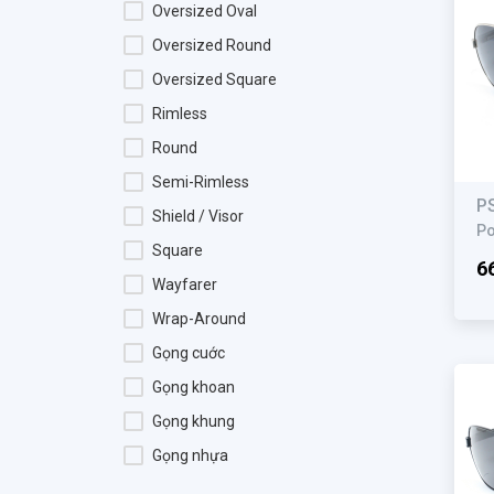
Challiol
Oversized Oval
Charmaine
Oversized Round
Charmant
Oversized Square
Charriol
Rimless
Chemi
Round
Chopard
Semi-Rimless
P
Christian Dior
Shield / Visor
Po
Chrome Hearts
Square
6
COACH
Wayfarer
Dakota Smith
Wrap-Around
Diesel
Gọng cuớc
Diesny Kid
Gọng khoan
DODO
Gọng khung
Dolce & Gabbana
Gọng nhựa
DSquared2