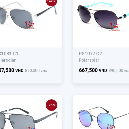
-25%
S1081 C1
PS1077 C2
larsolar
Polarsolar
67,500
667,500
VND
890,000
VND
890,000
VND
VN
-25%