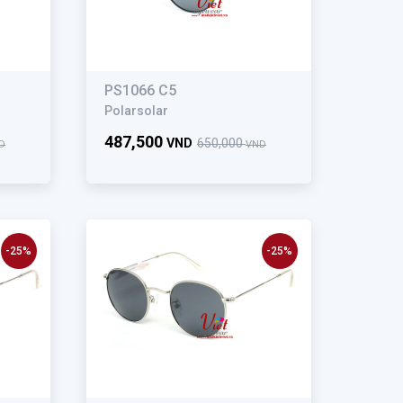
PS1066 C5
Polarsolar
487,500
VND
650,000
D
VND
-25%
-25%