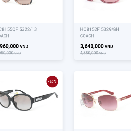
C8155QF 5322/13
HC8152F 5329/8H
OACH
COACH
,960,000
3,640,000
VND
VND
950,000
4,550,000
VND
VND
-20%