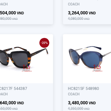
OACH
COACH
,504,000
3,264,000
VND
VND
380,000
4,080,000
VND
VND
-20%
C8217F 544387
HC8215F 548980
OACH
COACH
,640,000
3,480,000
VND
VND
550,000
4,350,000
VND
VND