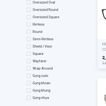
Challiol
Oversized Oval
Charmaine
Oversized Round
Charmant
Oversized Square
Charriol
Rimless
Chemi
Round
Chopard
Semi-Rimless
H
Christian Dior
Shield / Visor
C
Chrome Hearts
Square
2
COACH
Wayfarer
3,
Dakota Smith
Wrap-Around
Diesel
Gọng cuớc
Diesny Kid
Gọng khoan
DODO
Gọng khung
Dolce & Gabbana
Gọng nhựa
DSquared2