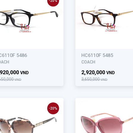
-20%
C6110F 5486
HC6110F 5485
OACH
COACH
,920,000
2,920,000
VND
VND
650,000
3,650,000
VND
VND
-20%