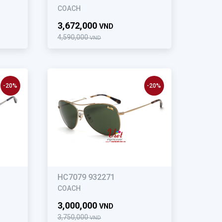
COACH
3,672,000
VND
4,590,000
VND
-20%
-20%
HC7079 932271
COACH
3,000,000
VND
3,750,000
VND