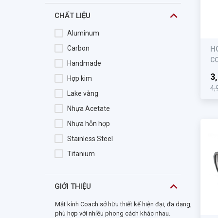
DXO
CHẤT LIỆU
ELCAMINO
Aluminum
Elements
Carbon
H
ELLE
C
Handmade
Emporio Armani
3
Hợp kim
4,
Ermenegildo Zegna
Lake vàng
ESCADA
Nhựa Acetate
Esplendor
Nhựa hỗn hợp
Esprit
Stainless Steel
Esprit Kid
Titanium
Essentials
Essilor
GIỚI THIỆU
EVISU
Mắt kính Coach sở hữu thiết kế hiện đại, đa dạng,
Exfash
phù hợp với nhiều phong cách khác nhau.