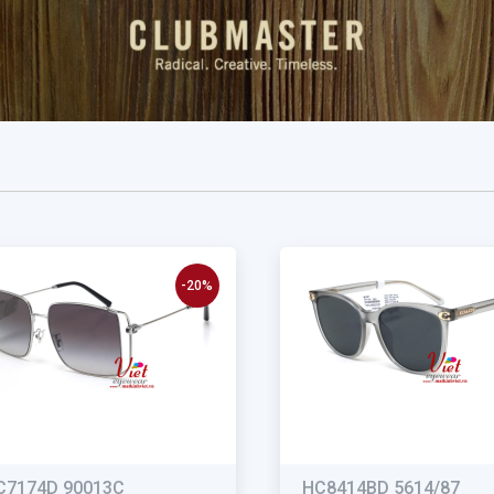
-20%
C7174D 90013C
HC8414BD 5614/87