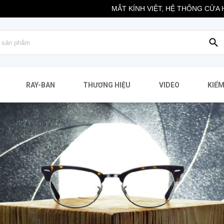
MẮT KÍNH VIỆT, HỆ THỐNG CỬA HÀNG MẮT 
RAY-BAN
THƯƠNG HIỆU
VIDEO
KIỂM