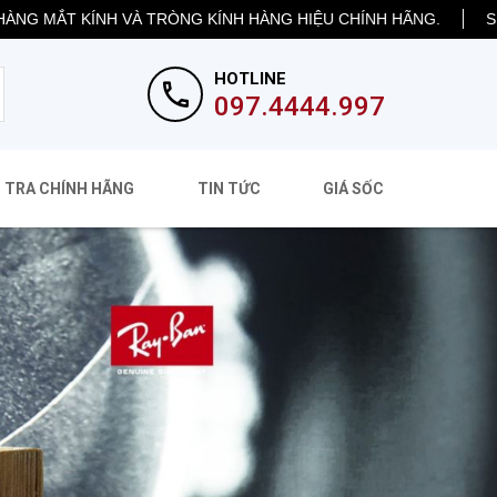
KÍNH VÀ TRÒNG KÍNH HÀNG HIỆU CHÍNH HÃNG.
SHIP HÀNG 
HOTLINE
097.4444.997
 TRA CHÍNH HÃNG
TIN TỨC
GIÁ SỐC