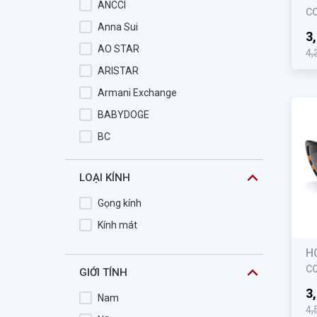
ANCCI
C
Anna Sui
3
AO STAR
4,
ARISTAR
Armani Exchange
BABYDOGE
BC
BeBe
LOẠI KÍNH
BENTLEY
Blake
Gọng kính
BOLON
Kính mát
BROMA
H
Burberry
C
GIỚI TÍNH
Butterfly
3
Nam
4,
Bvlgari