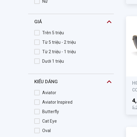
Nữ
Cala
Calvin Klein
GIÁ
CALVIN KLEIN JEANS
Trên 5 triệu
Camila
Từ 5 triệu - 2 triệu
CARACTERE
Từ 2 triệu - 1 triệu
Careermen
Dưới 1 triệu
Carl Zeiss
Carrera
KIỂU DÁNG
H
Cartelo
C
Cartier
Aviator
4
Catino
Aviator Inspired
5,
Celebrity
Butterfly
CELINE DION
Cat Eye
CEO.V
Oval