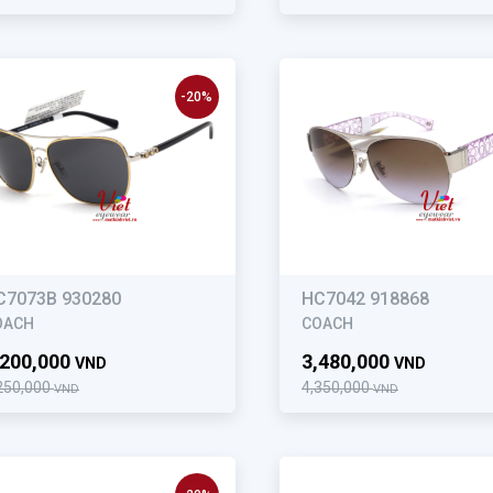
-20%
C7073B 930280
HC7042 918868
OACH
COACH
,200,000
3,480,000
VND
VND
250,000
4,350,000
VND
VND