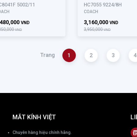
C8041F 5002/11
HC7055 9224/8H
OACH
COACH
,480,000
3,160,000
VND
VND
350,000
3,950,000
VND
VND
Trang
1
2
3
4
MẮT KÍNH VIỆT
LI
Chuyên hàng hiệu chính hãng.