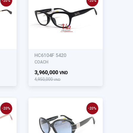
-20%
-20%
HC6104F 5420
COACH
3,960,000
VND
4,950,000
VND
-20%
-20%