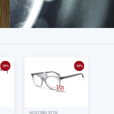
-20%
-20%
HC6138U 5176