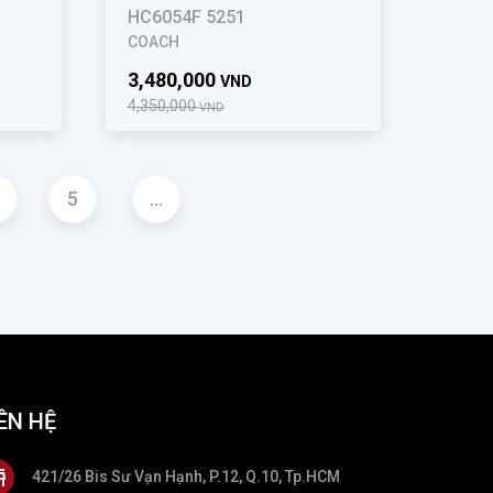
HC6054F 5251
COACH
3,480,000
VND
4,350,000
VND
5
...
ÊN HỆ
421/26 Bis Sư Vạn Hạnh, P.12, Q.10, Tp.HCM