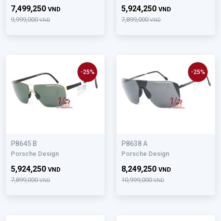
7,499,250
5,924,250
VND
VND
9,999,000
7,899,000
VND
VND
-25%
-25%
P8645 B
P8638 A
Porsche Design
Porsche Design
5,924,250
8,249,250
VND
VND
7,899,000
10,999,000
VND
VND