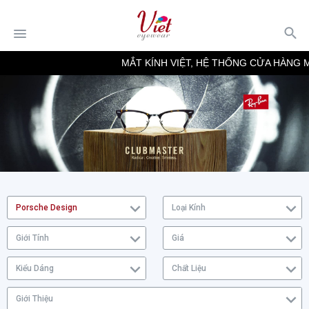
MẮT KÍNH VIỆT, HỆ THỐNG CỬA HÀNG MẮ
Porsche Design
Loại Kính
Giới Tính
Giá
Kiểu Dáng
Chất Liệu
Giới Thiệu