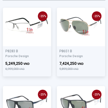
-25%
-25%
P8283 B
P8651 B
Porsche Design
Porsche Design
5,249,250
7,424,250
VND
VND
6,999,000
9,899,000
VND
VND
-25%
-25%