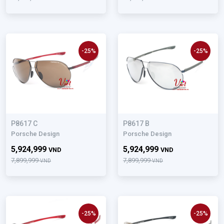
-25%
-25%
P8617 C
P8617 B
Porsche Design
Porsche Design
5,924,999
5,924,999
VND
VND
7,899,999
7,899,999
VND
VND
-25%
-25%