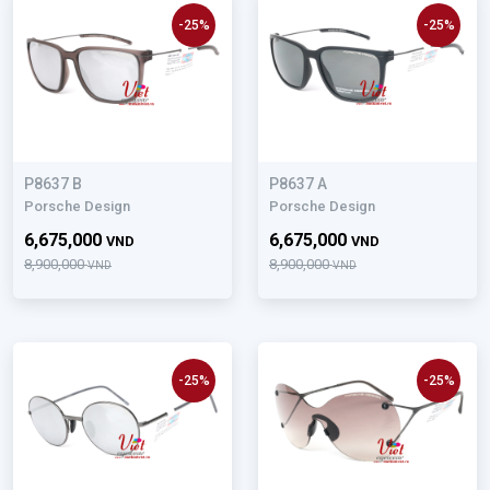
-25%
-25%
P8637 B
P8637 A
Porsche Design
Porsche Design
6,675,000
6,675,000
VND
VND
8,900,000
8,900,000
VND
VND
-25%
-25%