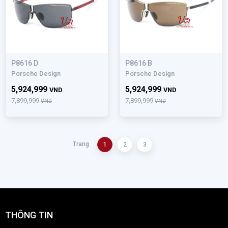
P8616 D
P8616 B
Porsche Design
Porsche Design
5,924,999
5,924,999
VND
VND
7,899,999
7,899,999
VND
VND
Trang
1
2
3
THÔNG TIN